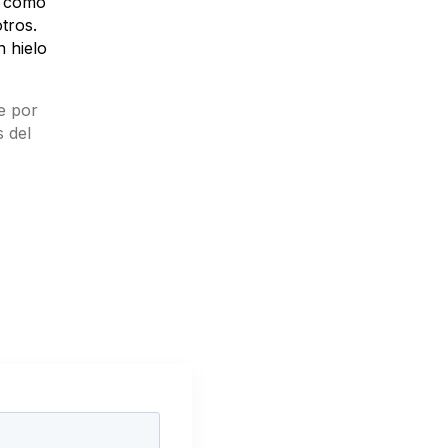
s como
tros.
 hielo
e por
s del