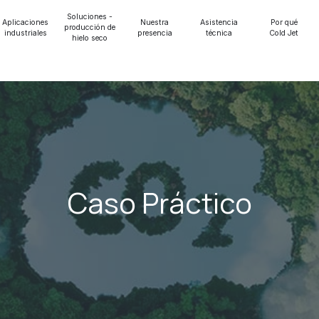
Soluciones -
Aplicaciones
Nuestra
Asistencia
Por qué
producción de
industriales
presencia
técnica
Cold Jet
hielo seco
Caso Práctico