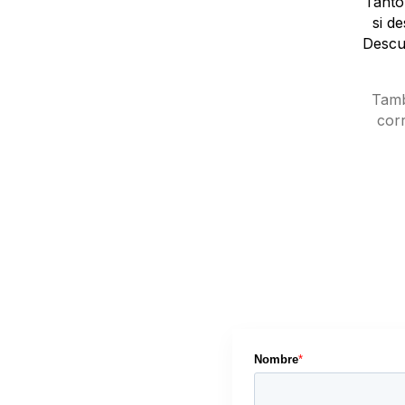
Tanto
si d
Descu
Tamb
cor